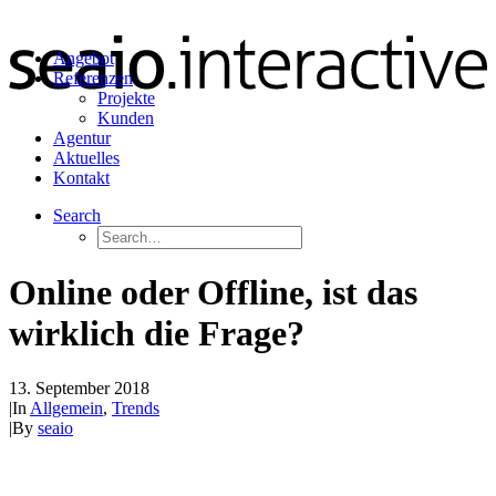
Angebot
Referenzen
Projekte
Kunden
Agentur
Aktuelles
Kontakt
Search
Online oder Offline, ist das
wirklich die Frage?
13. September 2018
|
In
Allgemein
,
Trends
|
By
seaio