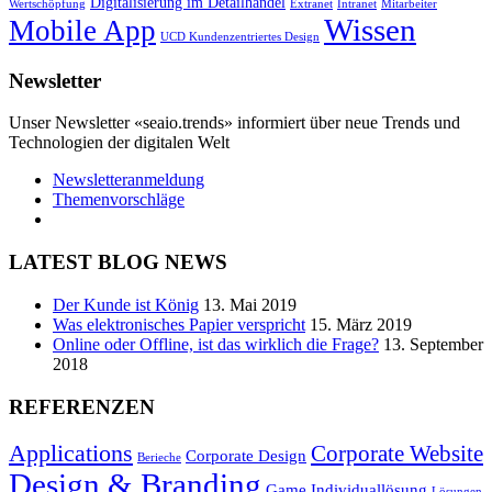
Digitalisierung im Detailhandel
Wertschöpfung
Extranet
Intranet
Mitarbeiter
Wissen
Mobile App
UCD Kundenzentriertes Design
Newsletter
Unser Newsletter «seaio.trends» informiert über neue Trends und
Technologien der digitalen Welt
Newsletteranmeldung
Themenvorschläge
LATEST BLOG NEWS
Der Kunde ist König
13. Mai 2019
Was elektronisches Papier verspricht
15. März 2019
Online oder Offline, ist das wirklich die Frage?
13. September
2018
REFERENZEN
Applications
Corporate Website
Corporate Design
Berieche
Design & Branding
Game
Individuallösung
Lösungen