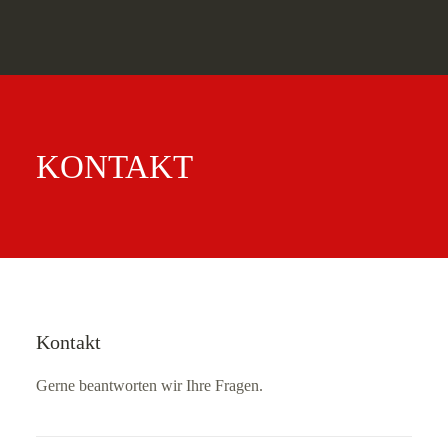
ANGEBOT
REFERENZEN
KONTAKT
AGENTUR
AKTUELLES
KONTAKT
SEARCH
Kontakt
Gerne beantworten wir Ihre Fragen.