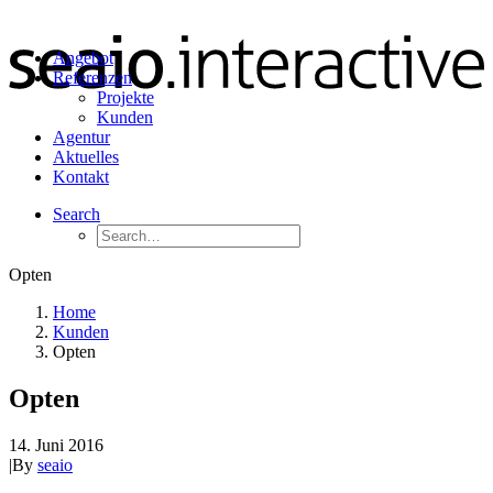
Angebot
Referenzen
Projekte
Kunden
Agentur
Aktuelles
Kontakt
Search
Opten
Home
Kunden
Opten
Opten
14. Juni 2016
|
By
seaio